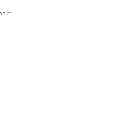
önler
un