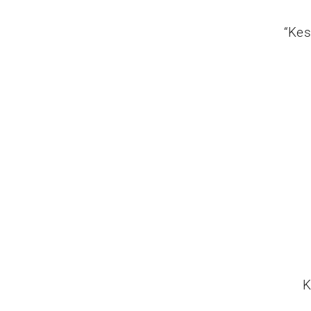
“Kes
K