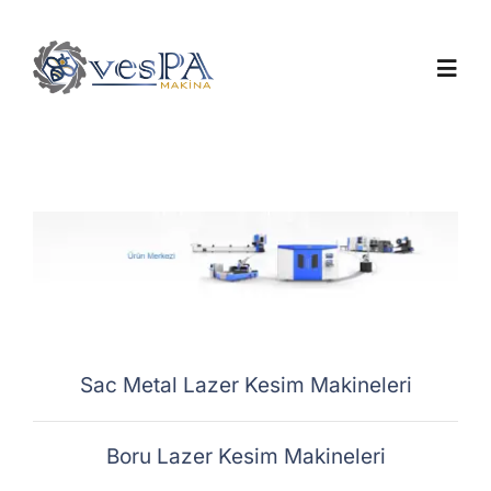
Skip
to
Toggl
content
Navig
Anasayfa
Ürünlerimiz
Servis
Hakkımızda
Sac Metal Lazer Kesim Makineleri
Duyurular
Boru Lazer Kesim Makineleri