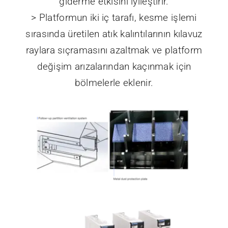
Yükseltme
Platform Yapı
Yukarıya dönük egzoz hava girişinin takip
eden tasarımı egzoz direncini azaltır ve toz
giderme etkisini iyileştirir.
> Platformun iki iç tarafı, kesme işlemi
sırasında üretilen atık kalıntılarının kılavuz
raylara sıçramasını azaltmak ve platform
değişim arızalarından kaçınmak için
bölmelerle eklenir.