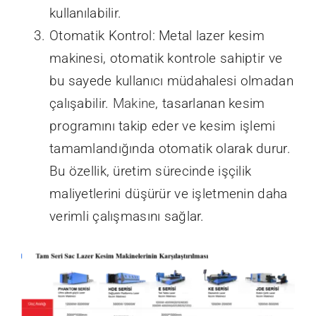
kullanılabilir. Bu makine, çelik,
alüminyum, titanyum, pirinç ve bakır gibi
birçok farklı metallerin kesilmesinde
etkilidir. Ayrıca, lazer kesim teknolojisi,
karmaşık şekillerin kesilmesine izin verir
ve bu sayede birçok farklı uygulama için
kullanılabilir.
Otomatik Kontrol: Metal lazer kesim
makinesi, otomatik kontrole sahiptir ve
bu sayede kullanıcı müdahalesi olmadan
çalışabilir.
Makine
, tasarlanan kesim
programını takip eder ve kesim işlemi
tamamlandığında otomatik olarak durur.
Bu özellik, üretim sürecinde işçilik