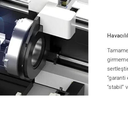
Havacıl
Tamamen 
girmemes
sertleşt
“garanti 
“stabil” 