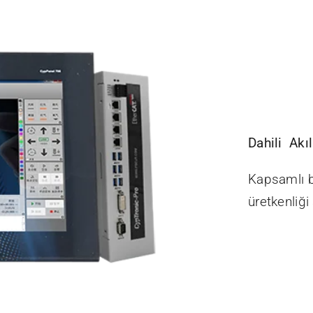
Dahili Akı
Kapsamlı bi
üretkenliği a