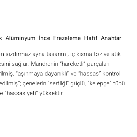
ık Alüminyum İnce Frezeleme Hafif Anahtar
sızdırmaz ayna tasarımı, iç kısma toz ve atık
ini sağlar. Mandrenin “hareketli” parçaları
irilmiş, “aşınmaya dayanıklı” ve “hassas” kontrol
edilmiş”; çenelerin “sertliği” güçlü, “kelepçe” tüpü
ve “hassasiyeti” yüksektir.