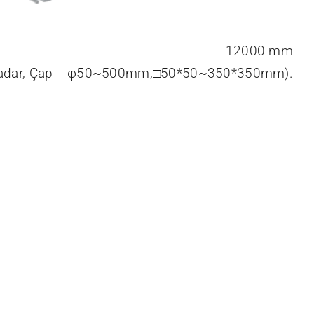
12000 mm
 a kadar, Çap φ50~500mm,□50*50~350*350mm).