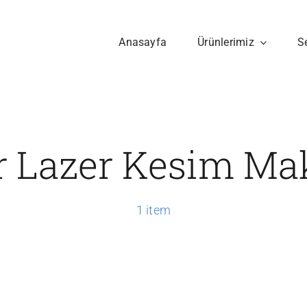
Anasayfa
Ürünlerimiz
S
 Lazer Kesim Ma
1 item