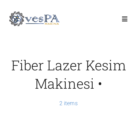
Skip
to
Toggl
content
Navig
Anasayfa
Fiber Lazer Kesim
Ürünlerimiz
Makinesi •
Servis
2 items
Hakkımızda
Duyurular