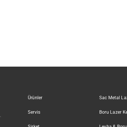
Ürünler
Sac Metal La
Servis
Boru Lazer K
Şirket
Levha & Boru