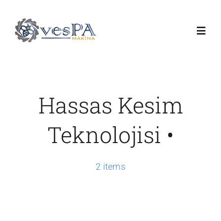
Skip
to
Toggl
content
Navig
Anasayfa
Hassas Kesim
Ürünlerimiz
Teknolojisi •
Servis
2 items
Hakkımızda
Duyurular