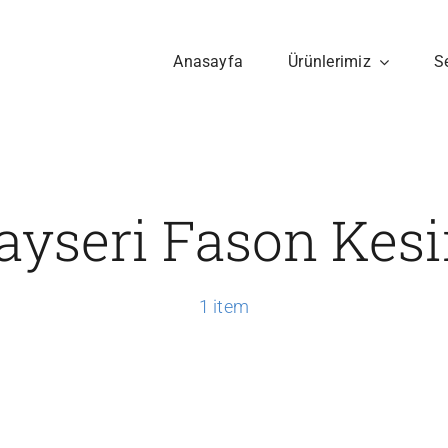
Anasayfa
Ürünlerimiz
S
ayseri Fason Kes
1 item