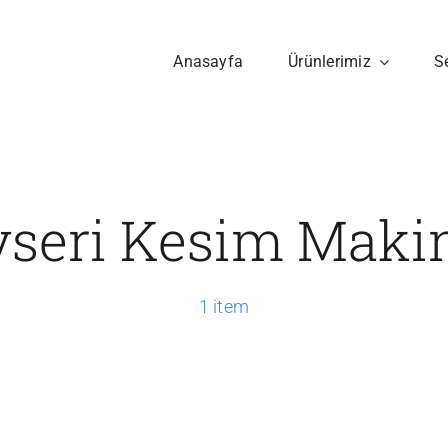
Anasayfa
Ürünlerimiz
S
seri Kesim Maki
1 item