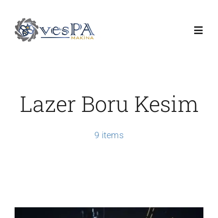
Skip
to
Toggl
content
Navig
Anasayfa
Lazer Boru Kesim
Ürünlerimiz
Servis
9 items
Hakkımızda
Duyurular