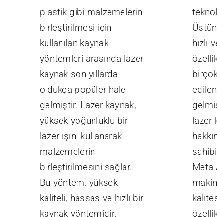
plastik gibi malzemelerin
teknol
birleştirilmesi için
Üstün 
kullanılan kaynak
hızlı 
yöntemleri arasında lazer
özelli
kaynak son yıllarda
birçok
oldukça popüler hale
edilen
gelmiştir. Lazer kaynak,
gelmiş
yüksek yoğunluklu bir
lazer
lazer ışını kullanarak
hakkın
malzemelerin
sahibi
birleştirilmesini sağlar.
Meta 
Bu yöntem, yüksek
makin
kaliteli, hassas ve hızlı bir
kalite
kaynak yöntemidir.
özellik