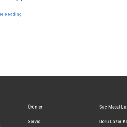
ue Reading
Ürünler
Sac Metal La
Servis
Boru Lazer K