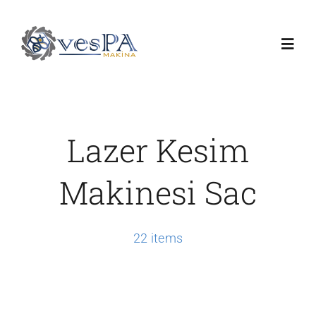
Skip
to
Toggl
content
Navig
Anasayfa
Lazer Kesim
Ürünlerimiz
Makinesi Sac
Servis
22 items
Hakkımızda
Duyurular