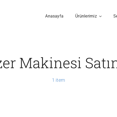
Anasayfa
Ürünlerimiz
S
er Makinesi Satı
1 item