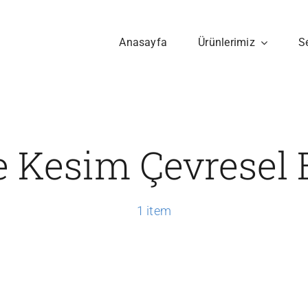
Anasayfa
Ürünlerimiz
S
e Kesim Çevresel E
1 item