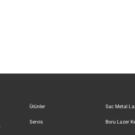
Ürünler
Sac Metal La
Servis
Boru Lazer K