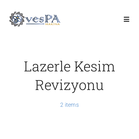
Skip
to
Toggl
content
Navig
Anasayfa
Lazerle Kesim
Ürünlerimiz
Revizyonu
Servis
2 items
Hakkımızda
Duyurular