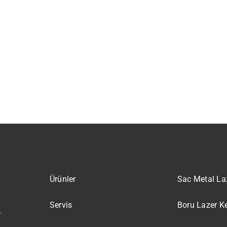
Ürünler
Sac Metal La
Servis
Boru Lazer K