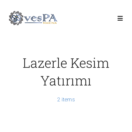
Skip
to
Toggl
content
Navig
Anasayfa
Lazerle Kesim
Ürünlerimiz
Yatırımı
Servis
2 items
Hakkımızda
Duyurular