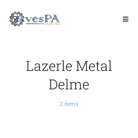
Skip
to
Toggl
content
Navig
Anasayfa
Lazerle Metal
Ürünlerimiz
Delme
Servis
2 items
Hakkımızda
Duyurular