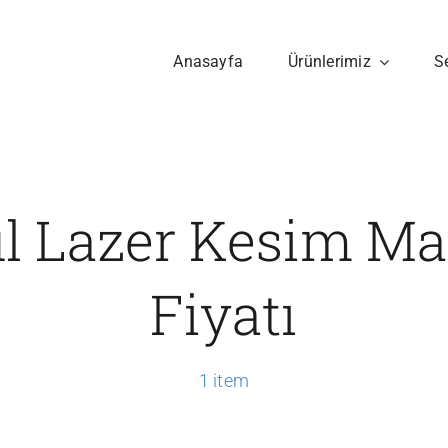
Anasayfa
Ürünlerimiz
S
il Lazer Kesim M
Fiyatı
1 item