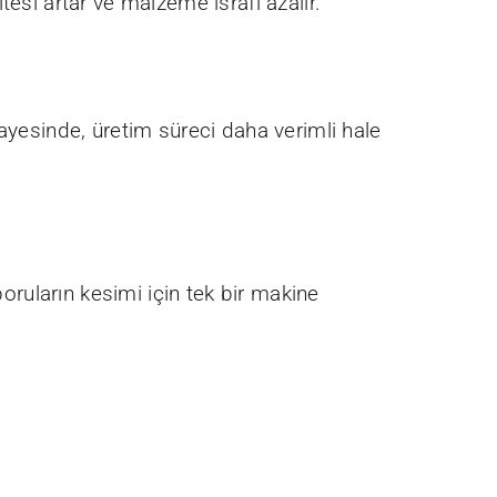
esi artar ve malzeme israfı azalır.
ayesinde, üretim süreci daha verimli hale
boruların kesimi için tek bir makine