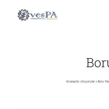
Skip
to
content
Bor
Anasayfa
»
Duyurular
»
Boru fib