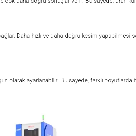
e çok daha doğru sonuçlar verir. Bu sayede, ürün kalit
m sağlar. Daha hızlı ve daha doğru kesim yapabilmesi s
gun olarak ayarlanabilir. Bu sayede, farklı boyutlarda 