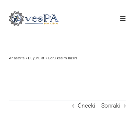
Skip
to
Toggl
content
Navig
Anasayfa
Anasayfa
»
Duyurular
»
Boru kesim lazeri
Ürünlerimiz
Servis
Hakkımızda
Önceki
Sonraki
Duyurular