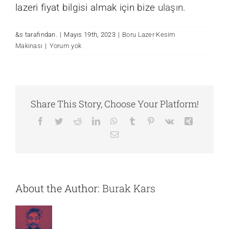
lazeri fiyat bilgisi almak için bize
ulaşın
.
&s tarafından.
|
Mayıs 19th, 2023
|
Boru Lazer Kesim
Makinası
|
Yorum yok
Share This Story, Choose Your Platform!
Facebook
Twitter
Reddit
LinkedIn
WhatsApp
Tumblr
Pinterest
Vk
Xing
E-
posta
About the Author:
Burak Kars