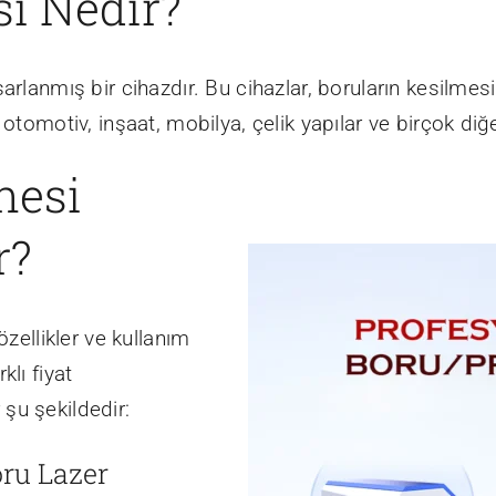
i Nedir?
arlanmış bir cihazdır. Bu cihazlar, boruların kesilmes
 otomotiv, inşaat, mobilya, çelik yapılar ve birçok diğ
nesi
r?
zellikler ve kullanım
lı fiyat
r şu şekildedir:
oru Lazer