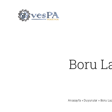
Skip
to
content
Boru L
Anasayfa
»
Duyurular
»
Boru Laz