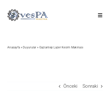
Skip
to
Toggl
content
Navig
Anasayfa
Anasayfa
»
Duyurular
»
Gaziantep Lazer Kesim Makinası
Ürünlerimiz
Servis
Hakkımızda
Önceki
Sonraki
Duyurular