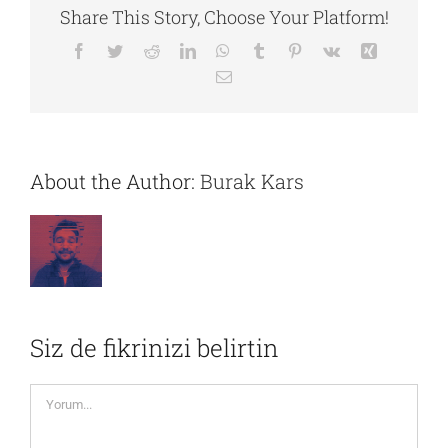
Share This Story, Choose Your Platform!
Facebook
Twitter
Reddit
LinkedIn
WhatsApp
Tumblr
Pinterest
Vk
Xing
E-
posta
About the Author:
Burak Kars
Siz de fikrinizi belirtin
Yorum