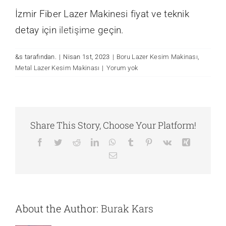
İzmir Fiber Lazer Makinesi fiyat ve teknik
detay için
iletişime
geçin.
&s tarafından.
|
Nisan 1st, 2023
|
Boru Lazer Kesim Makinası
,
Metal Lazer Kesim Makinası
|
Yorum yok
Share This Story, Choose Your Platform!
Facebook
Twitter
Reddit
LinkedIn
WhatsApp
Tumblr
Pinterest
Vk
Xing
E-
posta
About the Author:
Burak Kars