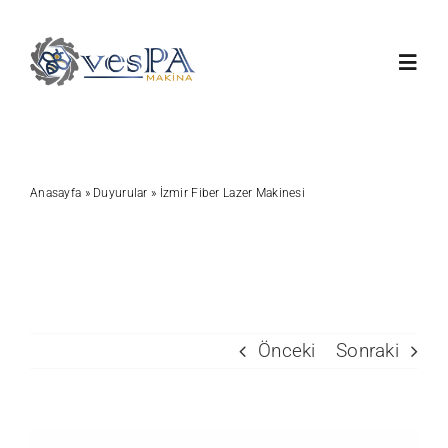
Skip
to
Toggl
content
Navig
Anasayfa
Anasayfa
»
Duyurular
»
İzmir Fiber Lazer Makinesi
Ürünlerimiz
Servis
Hakkımızda
Önceki
Sonraki
Duyurular