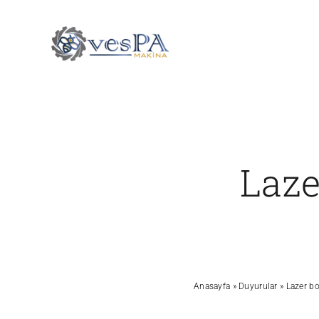
Skip
to
content
Laze
Anasayfa
»
Duyurular
»
Lazer bo