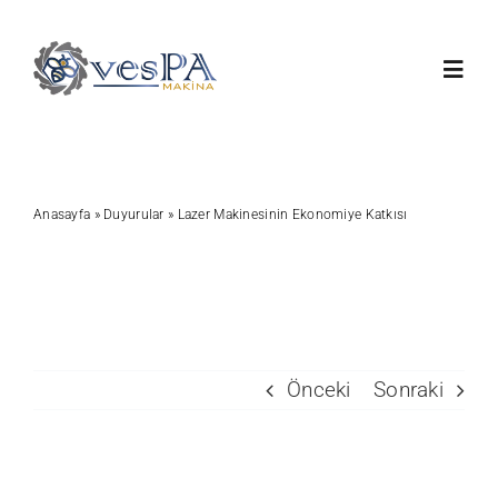
Skip
to
Toggl
content
Navig
Anasayfa
Anasayfa
»
Duyurular
»
Lazer Makinesinin Ekonomiye Katkısı
Ürünlerimiz
Servis
Hakkımızda
Önceki
Sonraki
Duyurular