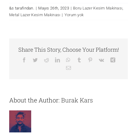
&s tarafından.
|
Mayıs 26th, 2023
|
Boru Lazer Kesim Makinası
,
Metal Lazer Kesim Makinası
|
Yorum yok
Share This Story, Choose Your Platform!
Facebook
Twitter
Reddit
LinkedIn
WhatsApp
Tumblr
Pinterest
Vk
Xing
E-
posta
About the Author:
Burak Kars