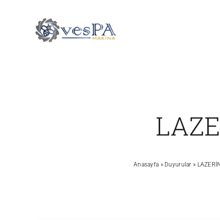
Skip
to
content
LAZE
Anasayfa
»
Duyurular
»
LAZERİ