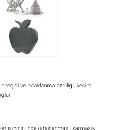
n enerjisi ve odaklanma özelliği, kesim
ağlar.
zer ışınının ince odaklanması, karmaşık