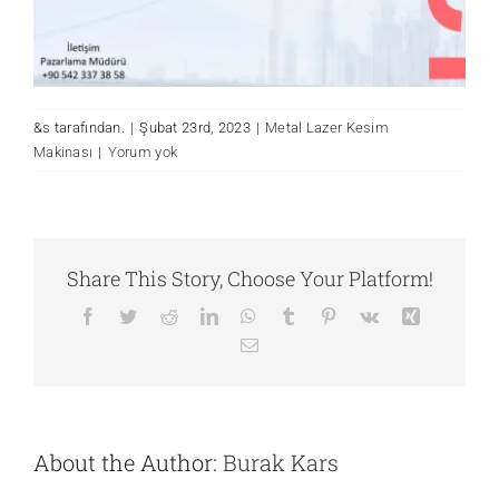
&s tarafından.
|
Şubat 23rd, 2023
|
Metal Lazer Kesim
Makinası
|
Yorum yok
Share This Story, Choose Your Platform!
Facebook
Twitter
Reddit
LinkedIn
WhatsApp
Tumblr
Pinterest
Vk
Xing
E-
posta
About the Author:
Burak Kars