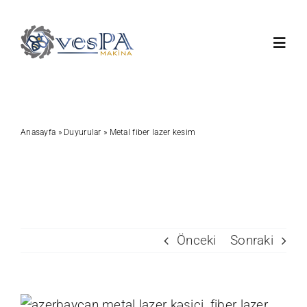
Skip
to
Toggl
content
Navig
Anasayfa
Anasayfa
»
Duyurular
»
Metal fiber lazer kesim
Ürünlerimiz
Servis
Hakkımızda
Önceki
Sonraki
Duyurular