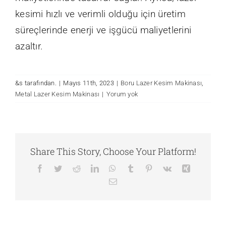
kesimi hızlı ve verimli olduğu için üretim
süreçlerinde enerji ve işgücü maliyetlerini
azaltır.
&s tarafından.
|
Mayıs 11th, 2023
|
Boru Lazer Kesim Makinası
,
Metal Lazer Kesim Makinası
|
Yorum yok
Share This Story, Choose Your Platform!
Facebook
Twitter
Reddit
LinkedIn
WhatsApp
Tumblr
Pinterest
Vk
Xing
E-
posta