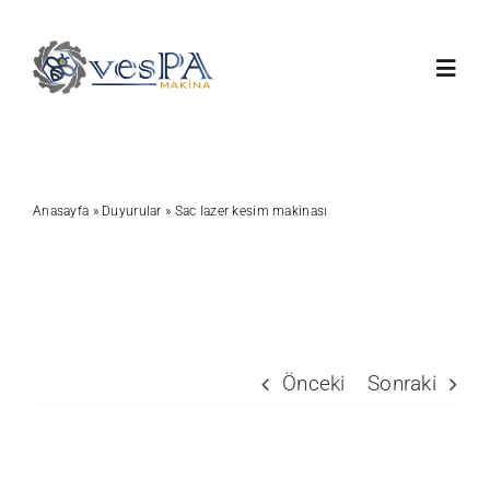
Skip
to
Toggl
content
Navig
Anasayfa
Anasayfa
»
Duyurular
»
Sac lazer kesim makinası
Ürünlerimiz
Servis
Hakkımızda
Önceki
Sonraki
Duyurular