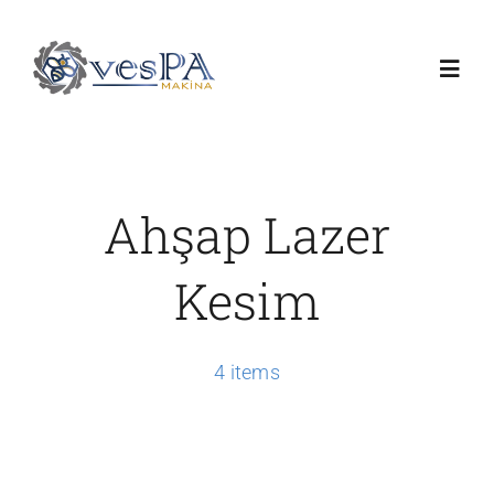
Skip
to
Toggl
content
Navig
Anasayfa
Ahşap Lazer
Ürünlerimiz
Kesim
Servis
4 items
Hakkımızda
Duyurular