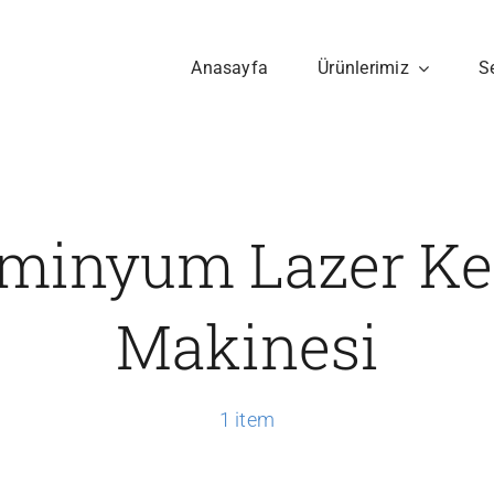
Anasayfa
Ürünlerimiz
S
minyum Lazer K
Makinesi
1 item