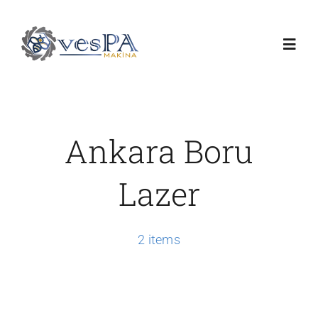
Skip
to
Toggl
content
Navig
Anasayfa
Ankara Boru
Ürünlerimiz
Lazer
Servis
2 items
Hakkımızda
Duyurular