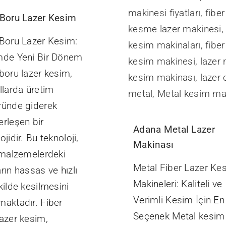
 Boru Lazer Kesim
 Boru Lazer Kesim:
mde Yeni Bir Dönem
boru lazer kesim,
llarda üretim
ründe giderek
erleşen bir
Adana Metal Lazer
ojidir. Bu teknoloji,
Makinası
ı malzemelerdeki
Metal Fiber Lazer Ke
rın hassas ve hızlı
Makineleri: Kaliteli ve
kilde kesilmesini
Verimli Kesim İçin En 
maktadır. Fiber
Seçenek Metal kesim
lazer kesim,