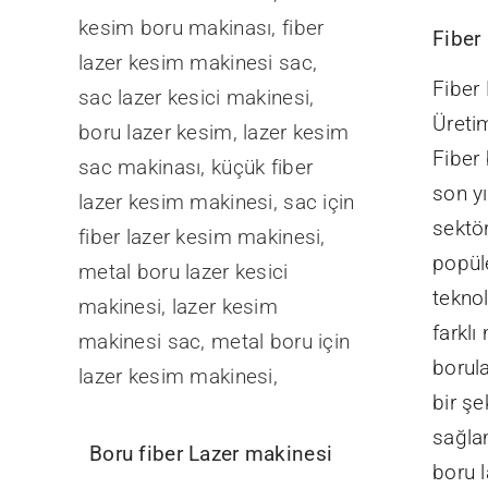
Fiber
Fiber
Üreti
Fiber 
son yı
sektö
popül
teknol
farkl
borula
bir şe
sağla
Boru fiber Lazer makinesi
boru 