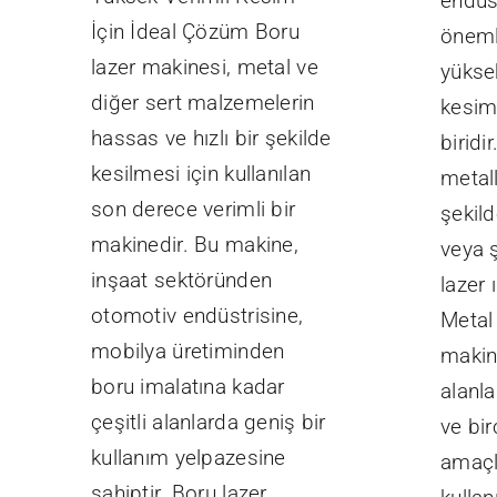
endüs
İçin İdeal Çözüm Boru
öneml
lazer makinesi, metal ve
yükse
diğer sert malzemelerin
kesim 
hassas ve hızlı bir şekilde
biridi
kesilmesi için kullanılan
metall
son derece verimli bir
şekil
makinedir. Bu makine,
veya ş
inşaat sektöründen
lazer ı
otomotiv endüstrisine,
Metal
mobilya üretiminden
makin
boru imalatına kadar
alanla
çeşitli alanlarda geniş bir
ve bir
kullanım yelpazesine
amaçl
sahiptir. Boru lazer