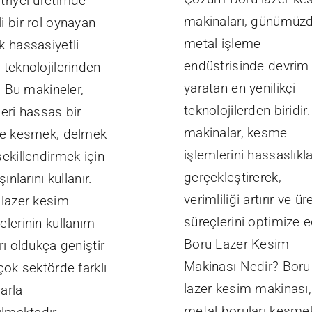
triyel üretimde
makinaları, günümüz
i bir rol oynayan
metal işleme
k hassasiyetli
endüstrisinde devrim
teknolojilerinden
yaratan en yenilikçi
r. Bu makineler,
teknolojilerden biridir
eri hassas bir
makinalar, kesme
de kesmek, delmek
işlemlerini hassaslıkl
ekillendirmek için
gerçekleştirerek,
şınlarını kullanır.
verimliliği artırır ve ü
 lazer kesim
süreçlerini optimize e
elerinin kullanım
Boru Lazer Kesim
rı oldukça geniştir
Makinası Nedir? Boru
çok sektörde farklı
lazer kesim makinası,
arla
metal boruları kesme