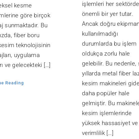
işlemleri her sektörd
eksel kesme
önemli bir yer tutar.
mlerine göre birçok
Ancak doğru ekipman
aj sunmaktadır. Bu
kullanılmadığı
zda, fiber boru
durumlarda bu işlem
kesim teknolojisinin
oldukça zorlu hale
ajları, uygulama
gelebilir. Bu nedenle,
rı ve gelecekteki […]
yıllarda metal fiber la
kesim makineleri gid
ue Reading
daha popüler hale
gelmiştir. Bu makinele
kesim işlemlerinde
yüksek hassasiyet ve
verimlilik […]