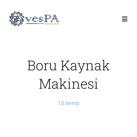
Skip
to
Toggl
content
Navig
Anasayfa
Boru Kaynak
Ürünlerimiz
Makinesi
Servis
13 items
Hakkımızda
Duyurular