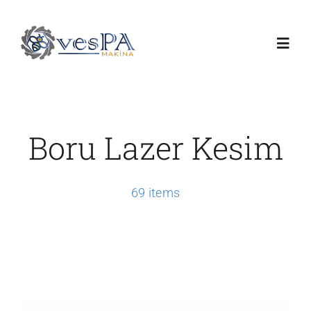
Skip
to
Toggl
content
Navig
Anasayfa
Boru Lazer Kesim
Ürünlerimiz
Servis
69 items
Hakkımızda
Duyurular