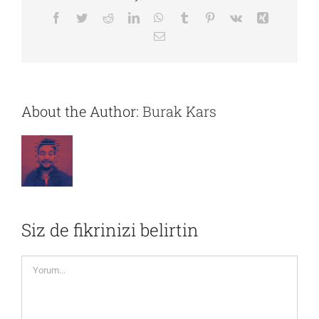
Facebook
Twitter
Reddit
LinkedIn
WhatsApp
Tumblr
Pinterest
Vk
Xing
E-
posta
About the Author:
Burak Kars
Siz de fikrinizi belirtin
Yorum