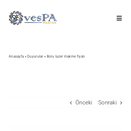
Skip
to
Toggl
content
Navig
Anasayfa
Anasayfa
»
Duyurular
»
Boru lazer makine fiyatı
Ürünlerimiz
Servis
Hakkımızda
Önceki
Sonraki
Duyurular