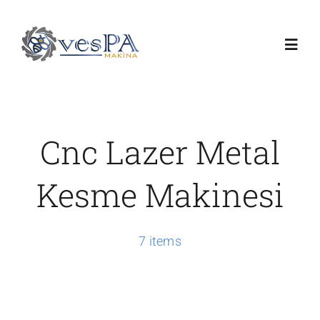
Skip
to
Toggl
content
Navig
Anasayfa
Cnc Lazer Metal
Ürünlerimiz
Kesme Makinesi
Servis
7 items
Hakkımızda
Duyurular