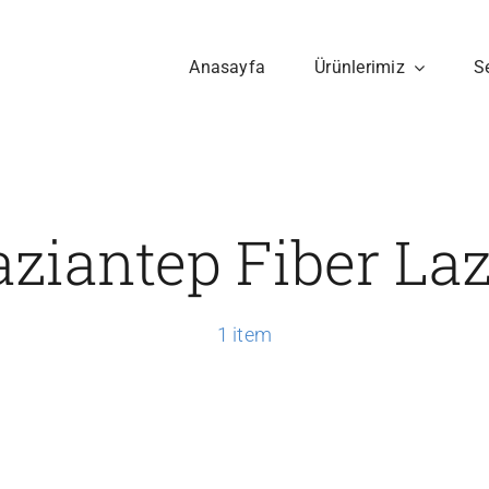
Anasayfa
Ürünlerimiz
S
ziantep Fiber La
1 item