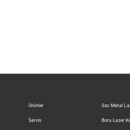
Ürünler
Sac Metal La
Servis
Boru Lazer K