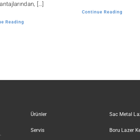
ntajlarından, […]
Continue Reading
ue Reading
Ürünler
Sac Metal La
Servis
Boru Lazer K