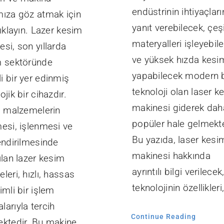
endüstrinin ihtiyaçlar
mıza göz atmak için
yanıt verebilecek, çeşi
tıklayın. Lazer kesim
materyalleri işleyebil
si, son yıllarda
ve yüksek hızda kesi
m sektöründe
yapabilecek modern b
i bir yer edinmiş
teknoloji olan laser k
ojik bir cihazdır.
makinesi giderek dah
li malzemelerin
popüler hale gelmekte
mesi, işlenmesi ve
Bu yazıda, laser kesi
endirilmesinde
makinesi hakkında
ılan lazer kesim
ayrıntılı bilgi verilecek
leri, hızlı, hassas
teknolojinin özellikleri,
imli bir işlem
arıyla tercih
Continue Reading
ektedir. Bu makine,