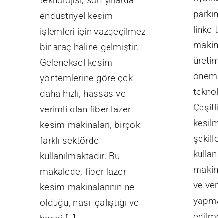
teknolojisi, son yıllarda
parkı
endüstriyel kesim
linke 
işlemleri için vazgeçilmez
makine
bir araç haline gelmiştir.
üreti
Geleneksel kesim
öneml
yöntemlerine göre çok
teknol
daha hızlı, hassas ve
Çeşit
verimli olan fiber lazer
kesil
kesim makinaları, birçok
şekill
farklı sektörde
kullan
kullanılmaktadır. Bu
makine
makalede, fiber lazer
ve ver
kesim makinalarının ne
yapmal
olduğu, nasıl çalıştığı ve
edilm