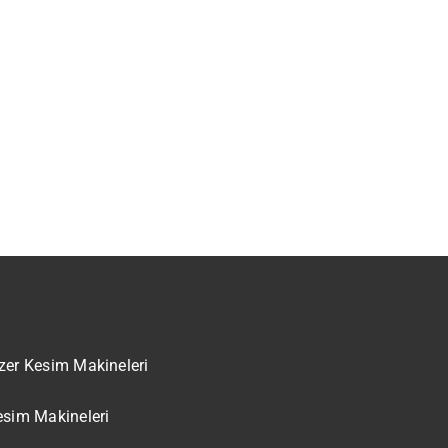
zer Kesim Makineleri
esim Makineleri