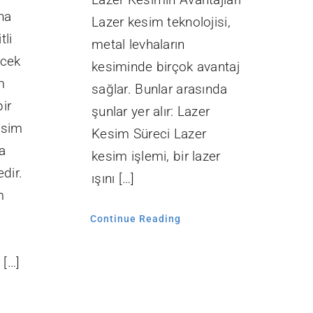
ına
Lazer kesim teknolojisi,
tli
metal levhaların
ecek
kesiminde birçok avantaj
m
sağlar. Bunlar arasında
ir
şunlar yer alır: Lazer
esim
Kesim Süreci Lazer
a
kesim işlemi, bir lazer
dir.
ışını […]
m
Continue Reading
,
 […]