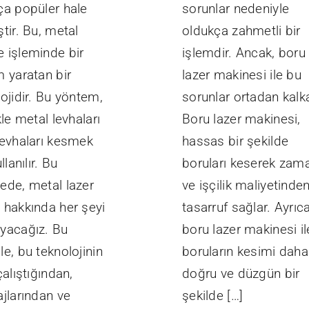
ça popüler hale
sorunlar nedeniyle
tir. Bu, metal
oldukça zahmetli bir
 işleminde bir
işlemdir. Ancak, boru
m yaratan bir
lazer makinesi ile bu
ojidir. Bu yöntem,
sorunlar ortadan kalka
kle metal levhaları
Boru lazer makinesi,
levhaları kesmek
hassas bir şekilde
llanılır. Bu
boruları keserek zam
ede, metal lazer
ve işçilik maliyetinde
 hakkında her şeyi
tasarruf sağlar. Ayrıca
yacağız. Bu
boru lazer makinesi il
e, bu teknolojinin
boruların kesimi daha
çalıştığından,
doğru ve düzgün bir
ajlarından ve
şekilde […]