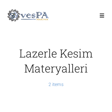
Skip
to
Toggl
content
Navig
Anasayfa
Lazerle Kesim
Ürünlerimiz
Materyalleri
Servis
2 items
Hakkımızda
Duyurular