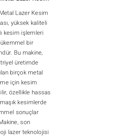
 Metal Lazer Kesim
sı, yüksek kaliteli
lı kesim işlemleri
mükemmel bir
dür. Bu makine,
triyel üretimde
ılan birçok metal
me için kesim
lir, özellikle hassas
rmaşık kesimlerde
mmel sonuçlar
 Makine, son
oji lazer teknolojisi