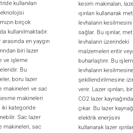
ride kullanılan
kesim makinaları, laz
teknolojisi
ışınları kullanarak met
ımızın birçok
levhaların kesilmesini
da kullanılmaktadır.
sağlar. Bu ışınlar, met
r arasında en yaygın
levhaların üzerindeki
rından biri lazer
malzemeleri eritir vey
 ve işleme
buharlaştırır. Bu işlem
leridir. Bu
levhaların kesilmesin
ler, boru lazer
şekillendirilmesine izi
 makineleri ve sac
verir. Lazer ışınları, bir
 kesme makineleri
CO2 lazer kaynağınd
 iki kategoride
çıkar. Bu lazer kaynağ
nebilir. Sac lazer
elektrik enerjisini
 makineleri, sac
kullanarak lazer ışınlar