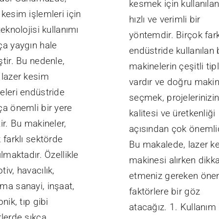
kesmek için kullanıla
kesim işlemleri için
hızlı ve verimli bir
teknolojisi kullanımı
yöntemdir. Birçok fark
ça yaygın hale
endüstride kullanılan
tir. Bu nedenle,
makinelerin çeşitli tipl
 lazer kesim
vardır ve doğru makin
eleri endüstride
seçmek, projelerinizi
ça önemli bir yere
kalitesi ve üretkenliği
ir. Bu makineler,
açısından çok önemlid
 farklı sektörde
Bu makalede, lazer k
ılmaktadır. Özellikle
makinesi alırken dikk
iv, havacılık,
etmeniz gereken öne
ma sanayi, inşaat,
faktörlere bir göz
onik, tıp gibi
atacağız. 1. Kullanım 
rlerde sıkça