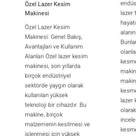
endüst
Özel Lazer Kesim
lazer 
Makinesi
hayat
Özel Lazer Kesim
alanın
Makinesi: Genel Bakış,
Bunla
Avantajları ve Kullanım
olanla
Alanları Özel lazer kesim
kesme
makinesi, son yıllarda
makine
birçok endüstriyel
makine
sektörde yaygın olarak
kesme
kullanılan yüksek
lazer
teknoloji bir cihazdır. Bu
olarak
makine, birçok
incele
malzemenin kesilmesi ve
kesme
işlenmesi için yüksek