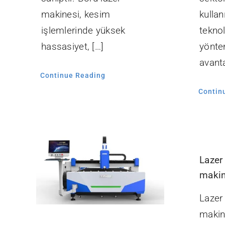
makinesi, kesim
kullan
işlemlerinde yüksek
teknol
hassasiyet, […]
yönte
avanta
Continue Reading
Contin
Lazer
makin
Lazer
makin