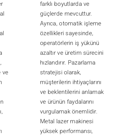
er
farklı boyutlarda ve
al
güçlerde mevcuttur.
Ayrıca, otomatik işleme
al
özellikleri sayesinde,
operatörlerin iş yükünü
a
azaltır ve üretim sürecini
,
hızlandırır. Pazarlama
e ve
stratejisi olarak,
n
müşterilerin ihtiyaçlarını
ve beklentilerini anlamak
an
ve ürünün faydalarını
ı,
vurgulamak önemlidir.
Metal lazer makinesi
ı
yüksek performansı,