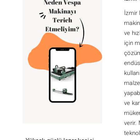
İzmir
makina
ve hız
için 
çözüm
endüs
kullan
malze
yapabi
ve ka
müke
verir.
teknol