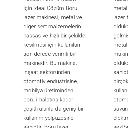
İçin İdeal Çözüm Boru
metal 
lazer makinesi, metal ve
lazer 
diğer sert malzemelerin
olduk
hassas ve hızlı bir şekilde
gelmiş
kesilmesi için kullanılan
metal
son derece verimli bir
makin
makinedir. Bu makine,
olduk
inşaat sektöründen
sahipt
otomotiv endüstrisine,
birçok
mobilya üretiminden
kullan
boru imalatına kadar
otomot
çeşitli alanlarda geniş bir
savun
kullanım yelpazesine
elektr
sahiptir. Boru lazer
sektö