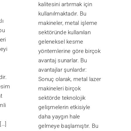
n
kalitesini artırmak için
kullanılmaktadır. Bu
lı
makineler, metal işleme
 bu
sektöründe kullanılan
eri
geleneksel kesme
eyi
yöntemlerine göre birçok
n
avantaj sunarlar. Bu
avantajlar şunlardır:
ir.
Sonuç olarak, metal lazer
esim
makineleri birçok
at
sektörde teknolojik
mli
gelişmelerin etkisiyle
daha yaygın hale
[…]
gelmeye başlamıştır. Bu