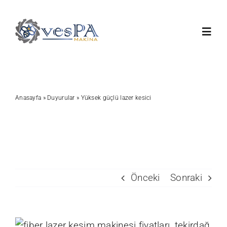
Skip
to
Toggl
content
Navig
Anasayfa
Anasayfa
»
Duyurular
»
Yüksek güçlü lazer kesici
Ürünlerimiz
Servis
Hakkımızda
Önceki
Sonraki
Duyurular