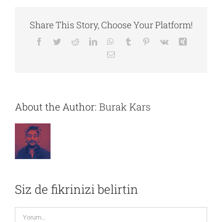
Share This Story, Choose Your Platform!
Facebook
Twitter
Reddit
LinkedIn
WhatsApp
Tumblr
Pinterest
Vk
Xing
E-
posta
About the Author:
Burak Kars
Siz de fikrinizi belirtin
Yorum