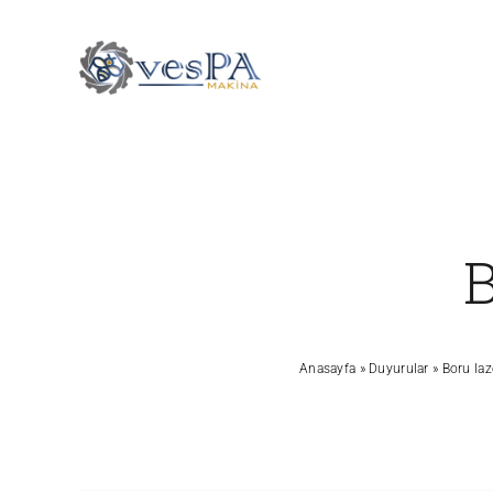
Skip
to
content
B
Anasayfa
»
Duyurular
»
Boru laz