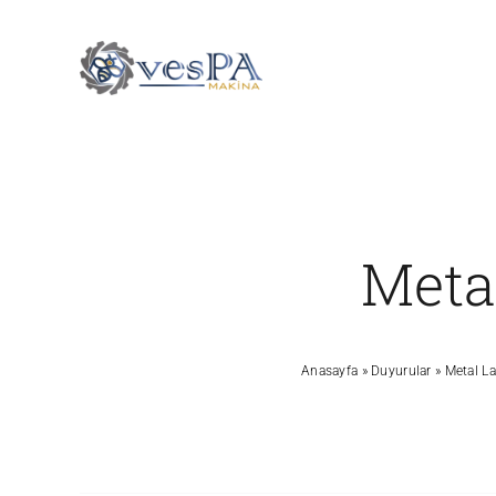
Skip
to
content
Meta
Anasayfa
»
Duyurular
»
Metal L