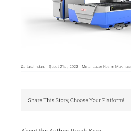
&s tarafından.
|
Şubat 21st, 2023
|
Metal Lazer Kesim Makinası
Share This Story, Choose Your Platform!
About the Author:
Burak Kars