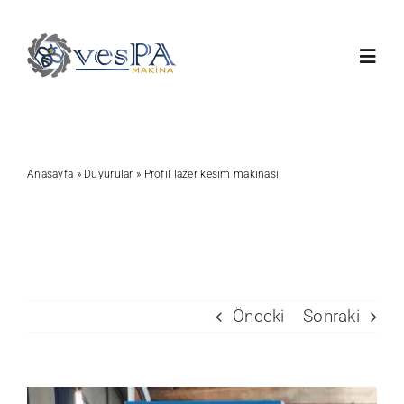
Skip
to
Toggl
content
Navig
Anasayfa
Anasayfa
»
Duyurular
»
Profil lazer kesim makinası
Ürünlerimiz
Servis
Hakkımızda
Önceki
Sonraki
Duyurular
View