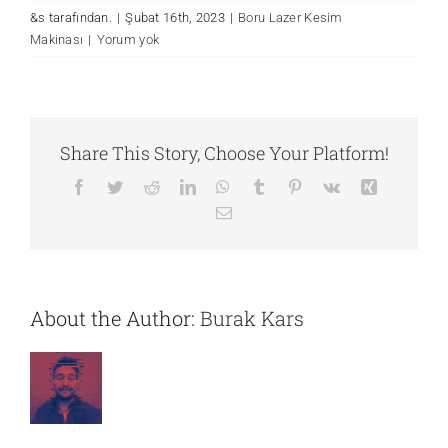
&s tarafından.
|
Şubat 16th, 2023
|
Boru Lazer Kesim
Makinası
|
Yorum yok
Share This Story, Choose Your Platform!
Facebook
Twitter
Reddit
LinkedIn
WhatsApp
Tumblr
Pinterest
Vk
Xing
E-
posta
About the Author:
Burak Kars