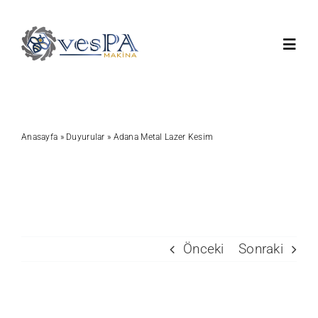
Skip
to
Toggl
content
Navig
Anasayfa
Anasayfa
»
Duyurular
»
Adana Metal Lazer Kesim
Ürünlerimiz
Servis
Hakkımızda
Önceki
Sonraki
Duyurular
View