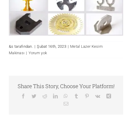
&s tarafından.
|
Şubat 16th, 2023
|
Metal Lazer Kesim
Makinası
|
Yorum yok
Share This Story, Choose Your Platform!
Facebook
Twitter
Reddit
LinkedIn
WhatsApp
Tumblr
Pinterest
Vk
Xing
E-
posta