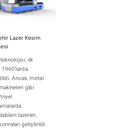
ehir Lazer Kesim
esi
teknolojisi, ilk
k 1960’larda
ildi. Ancak, metal
makineleri gibi
riyel
amalarda
ılabilen lazerler,
onraları geliştirildi.