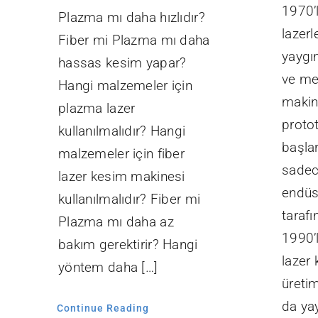
1970’l
Plazma mı daha hızlıdır?
lazerl
Fiber mi Plazma mı daha
yaygı
hassas kesim yapar?
ve me
Hangi malzemeler için
makine
plazma lazer
prototi
kullanılmalıdır? Hangi
başla
malzemeler için fiber
sadec
lazer kesim makinesi
endüst
kullanılmalıdır? Fiber mi
tarafı
Plazma mı daha az
1990’l
bakım gerektirir? Hangi
lazer
yöntem daha […]
üretim
da yay
Continue Reading