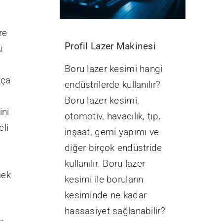
re
Profil Lazer Makinesi
u
Boru lazer kesimi hangi
kça
endüstrilerde kullanılır?
Boru lazer kesimi,
ini
otomotiv, havacılık, tıp,
eli
inşaat, gemi yapımı ve
diğer birçok endüstride
kullanılır. Boru lazer
mek
kesimi ile boruların
kesiminde ne kadar
hassasiyet sağlanabilir?