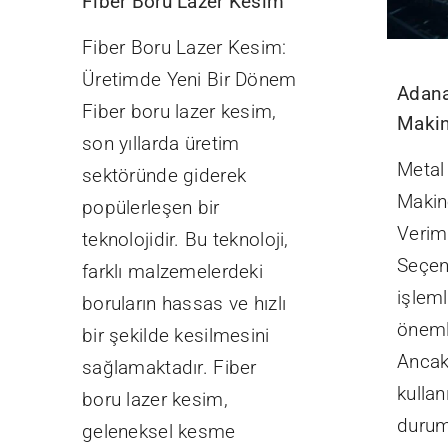
Fiber Boru Lazer Kesim
Fiber Boru Lazer Kesim:
Üretimde Yeni Bir Dönem
Adana
Fiber boru lazer kesim,
Makin
son yıllarda üretim
Metal
sektöründe giderek
Makine
popülerleşen bir
Veriml
teknolojidir. Bu teknoloji,
Seçen
farklı malzemelerdeki
işleml
boruların hassas ve hızlı
önemli
bir şekilde kesilmesini
Ancak
sağlamaktadır. Fiber
kullan
boru lazer kesim,
durum
geleneksel kesme