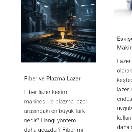
Eskiş
Makin
Lazer 
olara
Fiber ve Plazma Lazer
keşfed
lazer 
Fiber lazer kesim
endüst
makinesi ile plazma lazer
uygul
arasındaki en büyük fark
kullan
nedir? Hangi yöntem
daha s
daha ucuzdur? Fiber mi