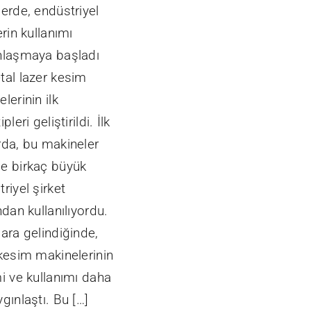
erde, endüstriyel
erin kullanımı
nlaşmaya başladı
tal lazer kesim
lerinin ilk
pleri geliştirildi. İlk
rda, bu makineler
e birkaç büyük
riyel şirket
ndan kullanılıyordu.
ara gelindiğinde,
 kesim makinelerinin
i ve kullanımı daha
gınlaştı. Bu […]