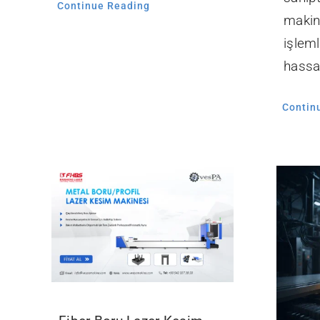
Continue Reading
makin
işlem
hassas
Contin