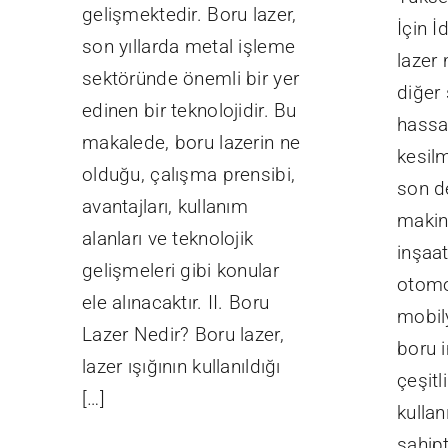
gelişmektedir. Boru lazer,
İçin 
son yıllarda metal işleme
lazer
sektöründe önemli bir yer
diğer
edinen bir teknolojidir. Bu
hassas
makalede, boru lazerin ne
kesilm
olduğu, çalışma prensibi,
son de
avantajları, kullanım
makin
alanları ve teknolojik
inşaa
gelişmeleri gibi konular
otomo
ele alınacaktır. II. Boru
mobil
Lazer Nedir? Boru lazer,
boru 
lazer ışığının kullanıldığı
çeşitl
[…]
kulla
sahipt