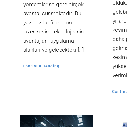
olduk
yöntemlerine göre birçok
gelebi
avantaj sunmaktadır. Bu
yıllar
yazımızda, fiber boru
kesim
lazer kesim teknolojisinin
daha 
avantajları, uygulama
gelmiş
alanları ve gelecekteki […]
kesim
yükse
Continue Reading
verimli
Contin