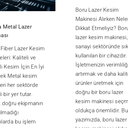
Boru Lazer Kesim
Makinesi Alırken Nele
 Metal Lazer
Dikkat Etmeliyiz? Bor
ası
lazer kesim makinesi,
sanayi sektöründe sı
 Fiber Lazer Kesim
kullanılan bir cihazdır.
leri: Kaliteli ve
İşletmenizin verimliliğ
i Kesim İçin En İyi
artırmak ve daha kalit
ek Metal kesim
ürünler üretmek için
eri her sektörde
doğru bir boru lazer
 bir yer tutar.
kesim makinesi seç
 doğru ekipmanın
oldukça önemlidir. Bu
ılmadığı
yazımızda, boru lazer
larda bu işlem