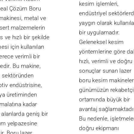
kesim işlemleri,
İdeal Çözüm Boru
endüstriyel sektörler
 makinesi, metal ve
yaygın olarak kullanıl
 sert malzemelerin
bir uygulamadır.
 ve hızlı bir şekilde
Geleneksel kesim
esi için kullanılan
yöntemlerine göre da
rece verimli bir
hızlı, verimli ve doğru
edir. Bu makine,
sonuçlar sunan lazer
t sektöründen
boru kesim makineleri
tiv endüstrisine,
günümüzün rekabetçi
ya üretiminden
ortamında büyük bir
imalatına kadar
avantaj sağlamaktadır
i alanlarda geniş bir
Bu nedenle, işletmele
nım yelpazesine
doğru ekipmanı
ir. Boru lazer