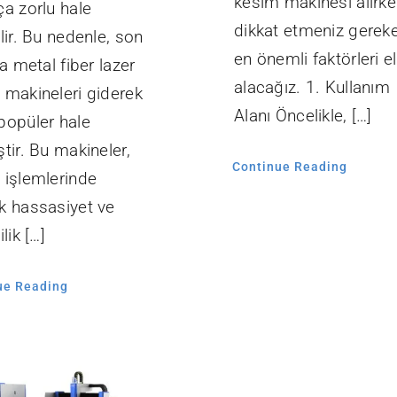
kesim makinesi alırk
ça zorlu hale
dikkat etmeniz gerek
lir. Bu nedenle, son
en önemli faktörleri e
da metal fiber lazer
alacağız. 1. Kullanım
 makineleri giderek
Alanı Öncelikle, […]
popüler hale
tir. Bu makineler,
Continue Reading
 işlemlerinde
k hassasiyet ve
lik […]
ue Reading