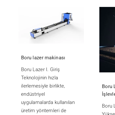
Boru lazer makinası
Boru Lazer I. Giriş
Teknolojinin hızla
ilerlemesiyle birlikte,
Boru 
İşlevl
endüstriyel
uygulamalarda kullanılan
Boru 
üretim yöntemleri de
Yükse