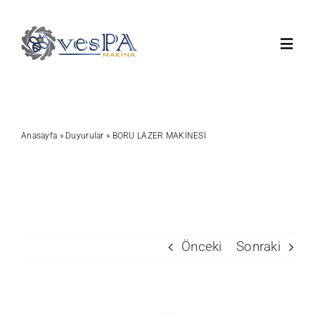
Skip
to
Toggl
content
Navig
Anasayfa
Anasayfa
»
Duyurular
»
BORU LAZER MAKİNESİ
Ürünlerimiz
Servis
Hakkımızda
Önceki
Sonraki
Duyurular
View