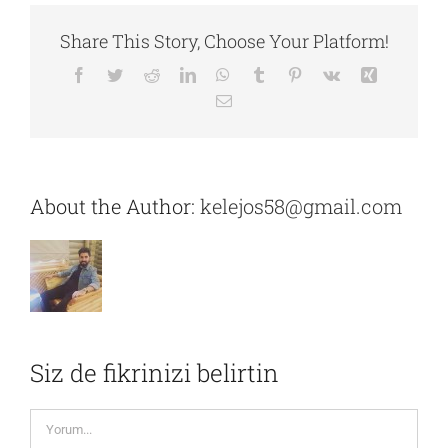
Share This Story, Choose Your Platform!
Facebook
Twitter
Reddit
LinkedIn
WhatsApp
Tumblr
Pinterest
Vk
Xing
E-
posta
About the Author:
kelejos58@gmail.com
Siz de fikrinizi belirtin
Yorum