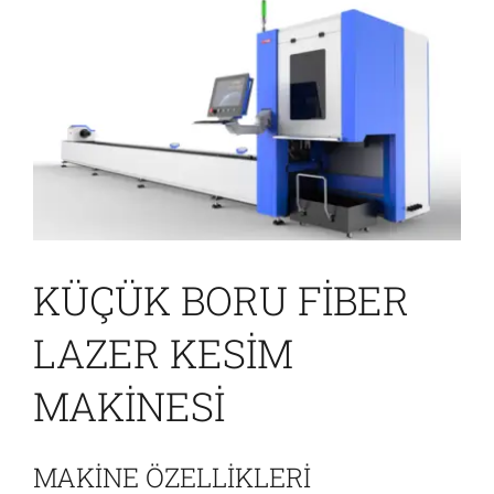
Larger
İletişim
Image
KÜÇÜK BORU FİBER
LAZER KESİM
MAKİNESİ
MAKİNE ÖZELLİKLERİ